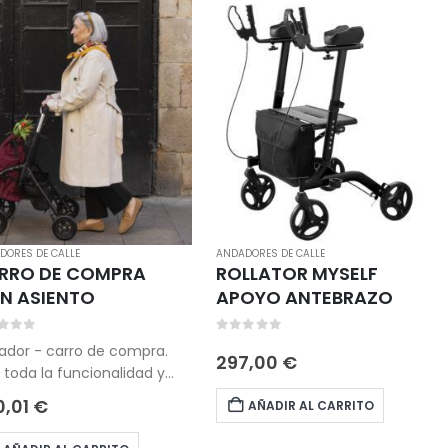
DORES DE CALLE
ANDADORES DE CALLE
RRO DE COMPRA
ROLLATOR MYSELF
N ASIENTO
APOYO ANTEBRAZO
t of 5
0
out of 5
ador - carro de compra.
297,00
€
toda la funcionalidad y
uridad de un andador con
0,01
€
AÑADIR AL CARRITO
o y asiento pero con
ecto de carro de compra.