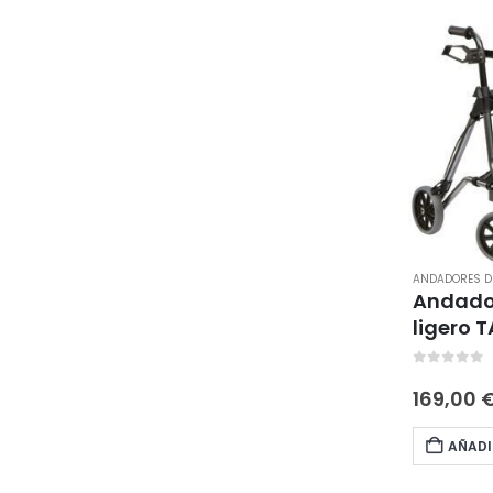
ANDADORES DE
Andado
ligero 
0
out of 
169,00
AÑADI