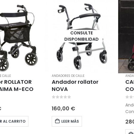
CONSULTE
DISPONIBILIDAD
 CALLE
ANDADORES DE CALLE
ANDA
r ROLLATOR
Andador rollator
CA
TAIMA M-ECO
NOVA
CO
5
0
out of 5
0
ou
And
€
160,00
€
Con 
seg
28
R AL CARRITO
LEER MÁS
fren
asp