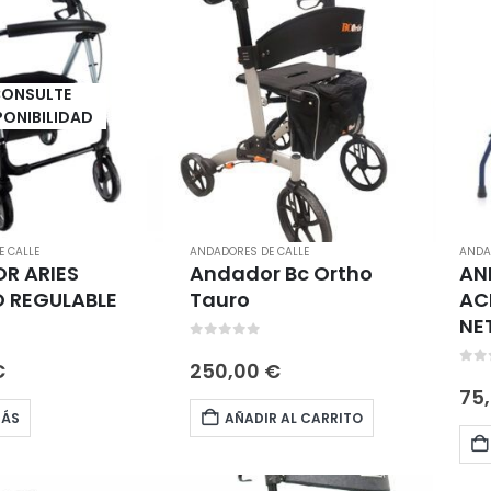
ONSULTE
PONIBILIDAD
 CALLE
ANDADORES DE CALLE
ANDA
R ARIES
Andador Bc Ortho
AN
O REGULABLE
Tauro
AC
NE
5
0
out of 5
€
250,00
€
0
ou
75
MÁS
AÑADIR AL CARRITO