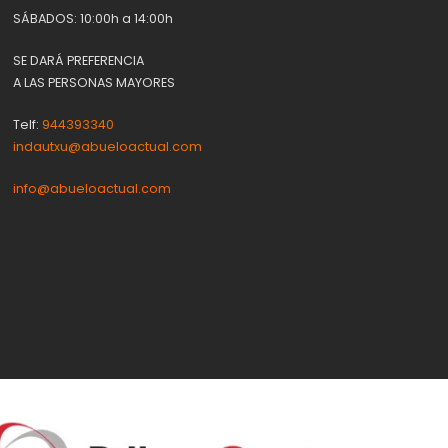
SÁBADOS: 10:00h a 14:00h
SE DARÁ PREFERENCIA
A LAS PERSONAS MAYORES
Telf:
944393340
indautxu@abueloactual.com
info@abueloactual.com