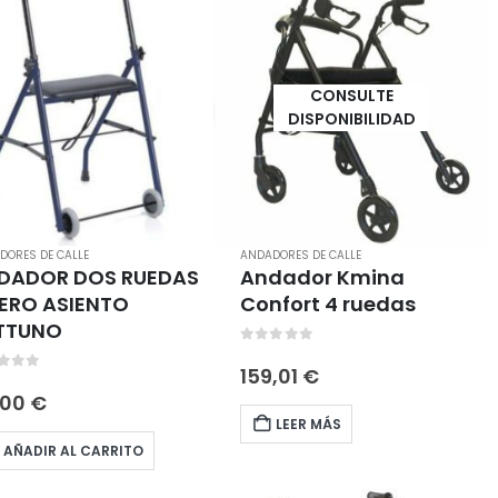
CONSULTE
DISPONIBILIDAD
DORES DE CALLE
ANDADORES DE CALLE
DADOR DOS RUEDAS
Andador Kmina
ERO ASIENTO
Confort 4 ruedas
TTUNO
0
out of 5
159,01
€
t of 5
,00
€
LEER MÁS
AÑADIR AL CARRITO