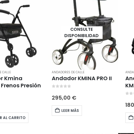
CONSULTE
DISPONIBILIDAD
 CALLE
ANDADORES DE CALLE
ANDA
r Kmina
Andador KMINA PRO II
An
 Frenos Presión
KM
0
out of 5
295,00
€
5
0
ou
18
LEER MÁS
R AL CARRITO