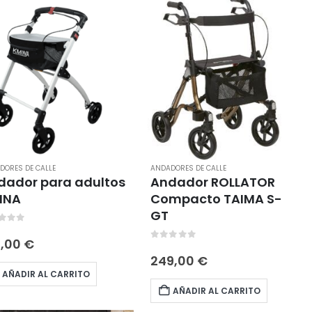
DORES DE CALLE
ANDADORES DE CALLE
dador para adultos
Andador ROLLATOR
INA
Compacto TAIMA S-
GT
t of 5
0,00
€
0
out of 5
249,00
€
AÑADIR AL CARRITO
AÑADIR AL CARRITO