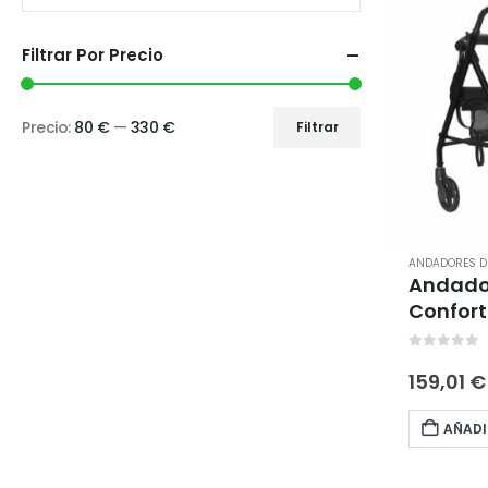
Filtrar Por Precio
Precio:
80 €
—
330 €
Filtrar
ANDADORES DE
Andado
Confort
0
out of 
159,01
€
AÑADI