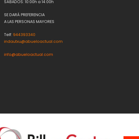
SÁBADOS: 10:00h a 14:00h
SE DARÁ PREFERENCIA
A LAS PERSONAS MAYORES
Telf:
944393340
indautxu@abueloactual.com
info@abueloactual.com