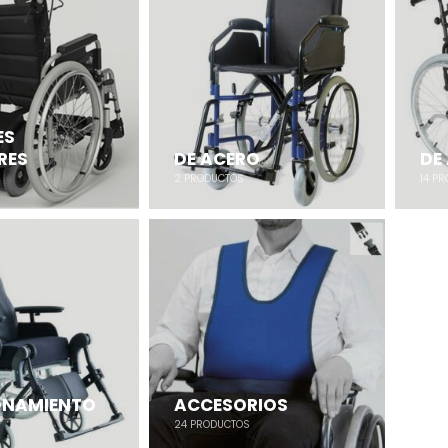
ES
RES
DE ACERO
DE
2
PRODUCTOS
14
PR
ONAMIENTO
ACCESORIOS
24
PRODUCTOS