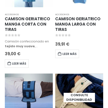
ACCESORIOS
ACCESORIOS
CAMISON GERIATRICO
CAMISON GERIATRICO
MANGA CORTA CON
MANGA LARGA CON
TIRAS
TIRAS
0
out of 5
0
out of 5
Camisón confeccionado en
39,91
€
tejido muy suave
,
adaptable
y
resistente
.
39,00
€
LEER MÁS
Manga corta
, abierto y
cruzado en espalda para
LEER MÁS
impedir que ésta quede
expuesta. Facilita el cambio
del pañal. Ideal para su uso
en cama y en silla de ruedas.
CONSULTE
DISPONIBILIDAD