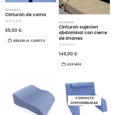
ACCESORIOS
Cinturón de cama
ACCESORIOS
0
out of 5
Cinturon sujecion
65,00
€
abdominal con cierre
de imanes
AÑADIR AL CARRITO
0
out of 5
145,00
€
LEER MÁS
CONSULTE
DISPONIBILIDAD