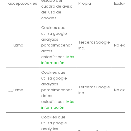
estado del
acceptcookies
Propia
Excluida
cuadro de aviso
del uso de
cookies.
Cookies que
utiliza google
analytics
TercerosGoogle
__utma
paraalmacenar
No exclu
Inc.
datos
estadísticos.
Más
información
Cookies que
utiliza google
analytics
TercerosGoogle
__utmb
paraalmacenar
No exclu
Inc.
datos
estadísticos.
Más
información
Cookies que
utiliza google
analytics