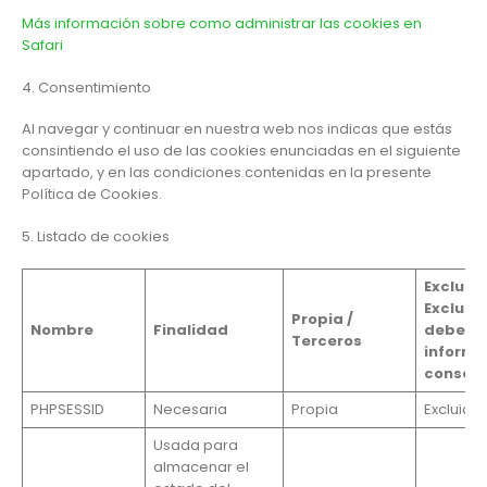
Más información sobre como administrar las cookies en
Safari
4. Consentimiento
Al navegar y continuar en nuestra web nos indicas que estás
consintiendo el uso de las cookies enunciadas en el siguiente
apartado, y en las condiciones contenidas en la presente
Política de Cookies.
5. Listado de cookies
Excluida
Excluida
Propia /
Nombre
Finalidad
deber d
Terceros
informa
consent
PHPSESSID
Necesaria
Propia
Excluida
Usada para
almacenar el