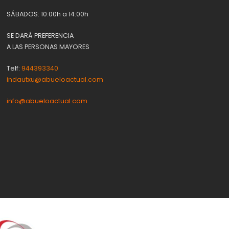
SÁBADOS: 10:00h a 14:00h
SE DARÁ PREFERENCIA
A LAS PERSONAS MAYORES
Telf:
944393340
indautxu@abueloactual.com
info@abueloactual.com