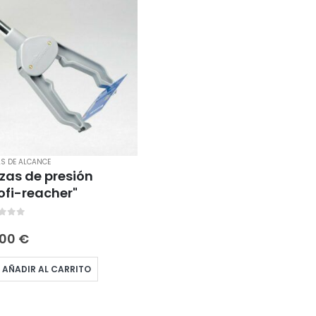
AS DE ALCANCE
zas de presión
ofi-reacher"
t of 5
,00
€
AÑADIR AL CARRITO