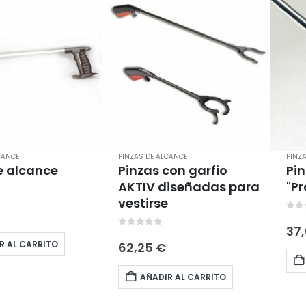
CANCE
PINZAS DE ALCANCE
PINZ
e alcance
Pinzas con garfio
Pin
AKTIV diseñadas para
"Pr
vestirse
5
0
ou
37
0
out of 5
R AL CARRITO
62,25
€
AÑADIR AL CARRITO