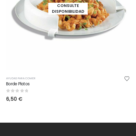
CONSULTE
DISPONIBILIDAD
AYUDAS PARA COMER
Borde Platos
0
out of 5
6,50
€