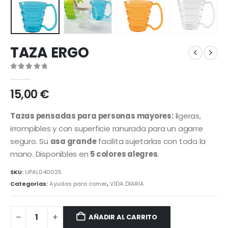
TAZA ERGO
0
out of 5
15,00
€
Tazas pensadas para personas mayores:
ligeras,
irrompibles y con superficie ranurada para un agarre
seguro. Su
asa grande
facilita sujetarlas con toda la
mano. Disponibles en
5 colores alegres
.
SKU:
UPAL040025
Categorías:
Ayudas para comer
,
VIDA DIARIA
AÑADIR AL CARRITO