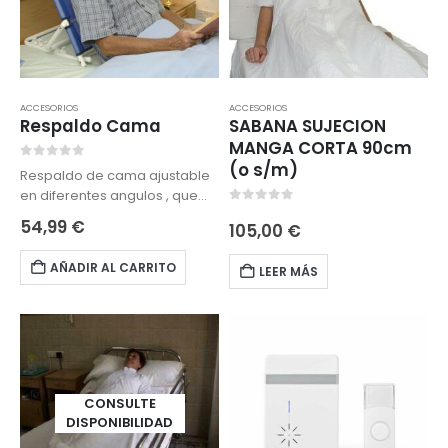
ACCESORIOS
ACCESORIOS
Respaldo Cama
SABANA SUJECION
MANGA CORTA 90cm
(o s/m)
0
out of 5
Respaldo de cama ajustable
en diferentes angulos , que
0
out of 5
permite hacer actividades
54,99
€
105,00
€
comodamente en la cama
como leer y comer.
AÑADIR AL CARRITO
LEER MÁS
CONSULTE
DISPONIBILIDAD