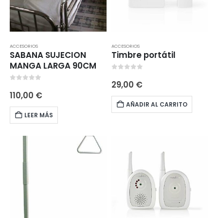
ACCESORIOS
ACCESORIOS
SABANA SUJECION
Timbre portátil
MANGA LARGA 90CM
0
out of 5
29,00
€
0
out of 5
110,00
€
AÑADIR AL CARRITO
LEER MÁS