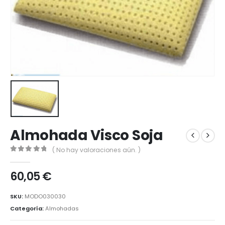
Almohada Visco Soja
( No hay valoraciones aún. )
0
out of 5
60,05
€
SKU:
MODO030030
Categoría:
Almohadas