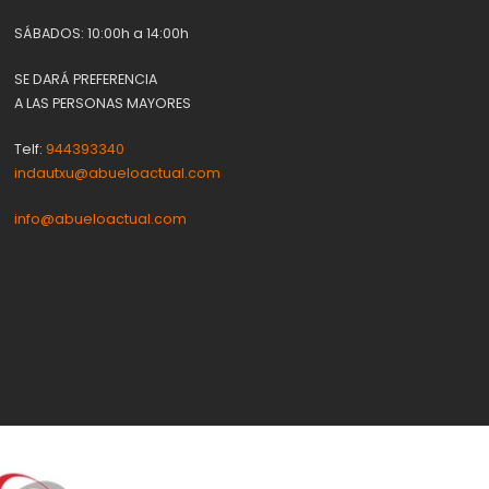
SÁBADOS: 10:00h a 14:00h
SE DARÁ PREFERENCIA
A LAS PERSONAS MAYORES
Telf:
944393340
indautxu@abueloactual.com
info@abueloactual.com