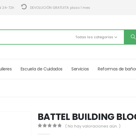
N 24-72h
DEVOLUCIÓN GRATUITA: plazo 1 mes
Todas las categorías
uileres
Escuela de Cuidados
Servicios
Reformas de baño
BATTEL BUILDING BL
( No hay valoraciones aún. )
0
out of 5