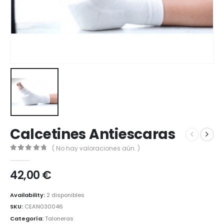
Calcetines Antiescaras
( No hay valoraciones aún. )
0
out of 5
42,00
€
Availability:
2 disponibles
SKU:
CEAN030046
Categoría:
Taloneras