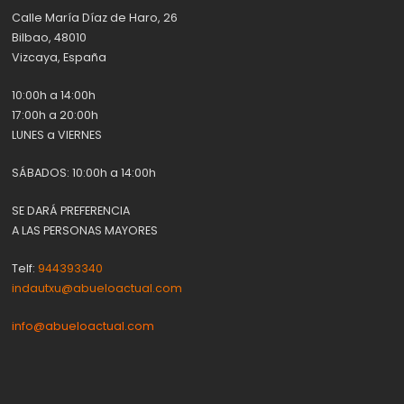
Calle María Díaz de Haro, 26
Bilbao, 48010
Vizcaya, España
10:00h a 14:00h
17:00h a 20:00h
LUNES a VIERNES
SÁBADOS: 10:00h a 14:00h
SE DARÁ PREFERENCIA
A LAS PERSONAS MAYORES
Telf:
944393340
indautxu@abueloactual.com
info@abueloactual.com