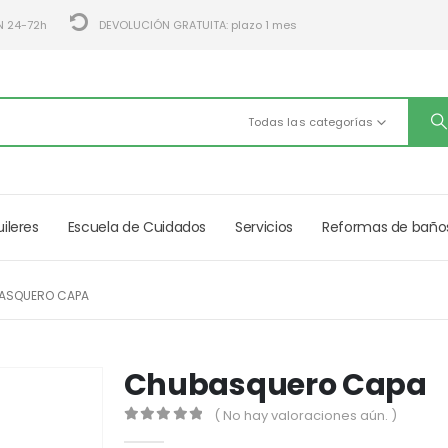
N 24-72h
DEVOLUCIÓN GRATUITA: plazo 1 mes
Todas las categorías
uileres
Escuela de Cuidados
Servicios
Reformas de baño
ASQUERO CAPA
Chubasquero Capa
( No hay valoraciones aún. )
0
out of 5