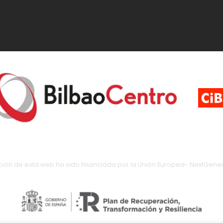
ción de esta web ha sido financiada por la Unión Europea- NextGener