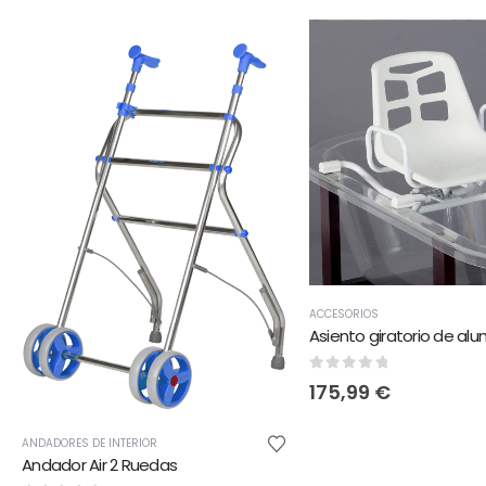
ACCESORIOS
0
out of 5
175,99
€
ANDADORES DE INTERIOR
Andador Air 2 Ruedas