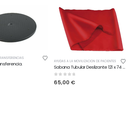
TRANSFERENCIAS
AYUDAS A LA MOVILIZACION DE PACIENTES
ansferencia.
Sabana Tubular Deslizante 121 x 74 cm
5
0
out of 5
65,00
€