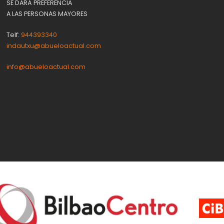
SE DARÁ PREFERENCIA
A LAS PERSONAS MAYORES
Telf:
944393340
indautxu@abueloactual.com
info@abueloactual.com