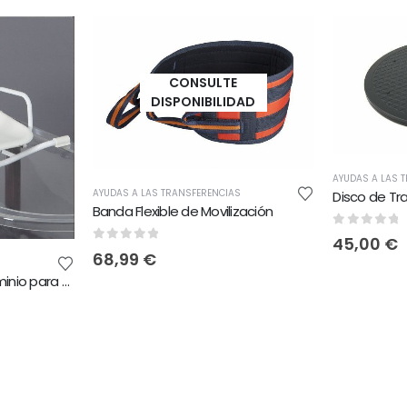
CONSULTE
DISPONIBILIDAD
AYUDAS A LAS 
AYUDAS A LAS TRANSFERENCIAS
Disco de Tr
Banda Flexible de Movilización
0
out of 
45,00
€
0
out of 5
68,99
€
Asiento giratorio de aluminio para bañera