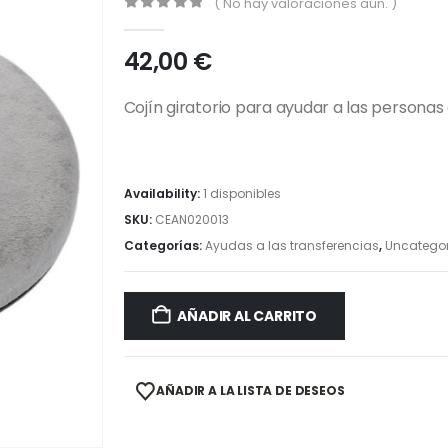
( No hay valoraciones aún. )
0
out of 5
42,00
€
Cojín giratorio para ayudar a las personas
Availability:
1 disponibles
SKU:
CEAN020013
Categorías:
Ayudas a las transferencias
,
Uncategor
AÑADIR AL CARRITO
AÑADIR A LA LISTA DE DESEOS