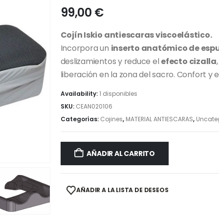
99,00
€
Cojín Iskio antiescaras viscoelástico.
Incorpora un
inserto anatómico de espu
deslizamientos y reduce el
efecto cizalla
liberación en la zona del sacro. Confort y
Availability:
1 disponibles
SKU:
CEAN020106
Categorías:
Cojines
,
MATERIAL ANTIESCARAS
,
Uncate
AÑADIR AL CARRITO
AÑADIR A LA LISTA DE DESEOS