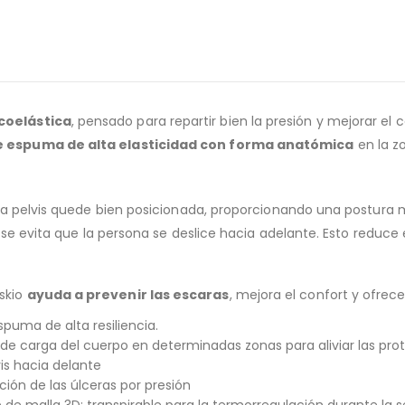
coelástica
, pensado para repartir bien la presión y mejorar el c
e espuma de alta elasticidad con forma anatómica
en la zo
a pelvis quede bien posicionada, proporcionando una postura
se evita que la persona se deslice hacia adelante. Esto reduce 
Iskio
ayuda a prevenir las escaras
, mejora el confort y ofre
puma de alta resiliencia.
e carga del cuerpo en determinadas zonas para aliviar las pro
vis hacia delante
ión de las úlceras por presión