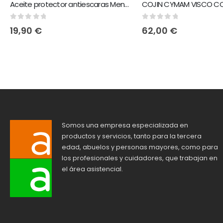
Aceite protector antiescaras Menalind
COJIN CYMAM VISCO CO
0
out of 5
0
out of 5
19,90
€
62,00
€
Somos una empresa especializada en
productos y servicios, tanto para la tercera
edad, abuelos y personas mayores, como para
los profesionales y cuidadores, que trabajan en
el área asistencial.