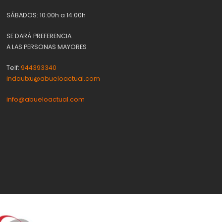
SÁBADOS: 10:00h a 14:00h
SE DARÁ PREFERENCIA
A LAS PERSONAS MAYORES
Telf:
944393340
indautxu@abueloactual.com
info@abueloactual.com