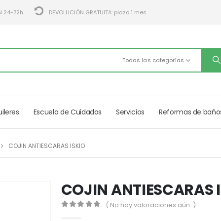
N 24-72h
DEVOLUCIÓN GRATUITA: plazo 1 mes
Todas las categorías
uileres
Escuela de Cuidados
Servicios
Reformas de baño
COJIN ANTIESCARAS ISKIO
COJIN ANTIESCARAS 
( No hay valoraciones aún. )
0
out of 5