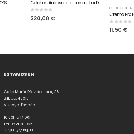
XIS
Colchón Antiescaras con motor DOMUS 2 Plus
CUIDADO DE LA P
0
out of 5
330,00
€
0
out of 
11,50
€
ESTAMOS EN
Calle María Díaz de Haro, 26
Bilbao, 48010
Vizcaya, España
10:00h a 14:00h
17:00h a 20:00h
LUNES a VIERNES