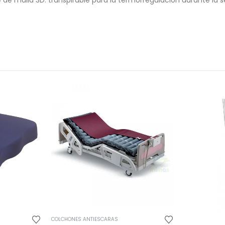
e de malla 3D: transpirable para la termorregulación durante la
COLCHONES ANTIESCARAS