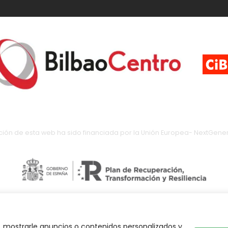
ción de esta web ha sido financiada por la Unión Europea- NextGener
 mostrarle anuncios o contenidos personalizados y
Abuelo Actual © 2023. Todos los derechos reservados.