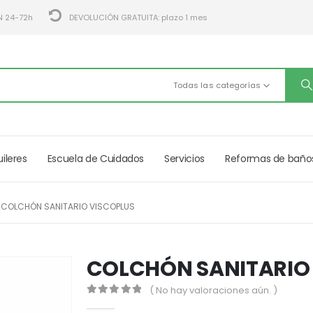
N 24-72h
DEVOLUCIÓN GRATUITA: plazo 1 mes
Todas las categorías
uileres
Escuela de Cuidados
Servicios
Reformas de baño
COLCHÓN SANITARIO VISCOPLUS
COLCHÓN SANITARIO
( No hay valoraciones aún. )
0
out of 5