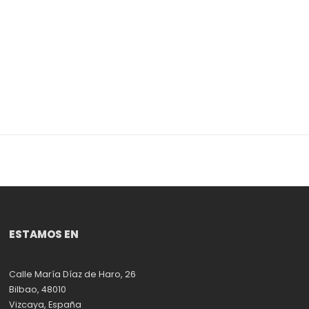
ESTAMOS EN
Calle María Díaz de Haro, 26
Bilbao, 48010
Vizcaya, España