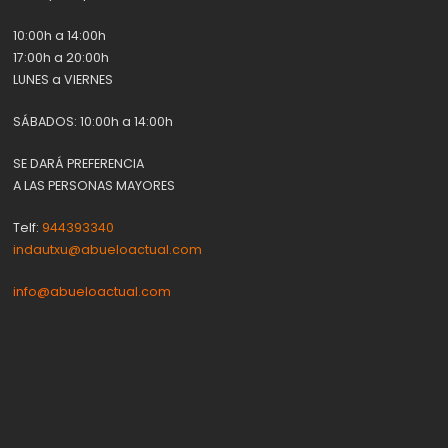
10:00h a 14:00h
17:00h a 20:00h
LUNES a VIERNES
SÁBADOS: 10:00h a 14:00h
SE DARÁ PREFERENCIA
A LAS PERSONAS MAYORES
Telf:
944393340
indautxu@abueloactual.com
info@abueloactual.com