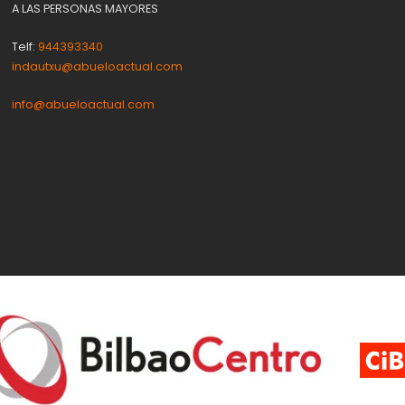
A LAS PERSONAS MAYORES
Telf:
944393340
indautxu@abueloactual.com
info@abueloactual.com