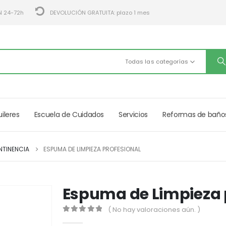
N 24-72h
DEVOLUCIÓN GRATUITA: plazo 1 mes
Todas las categorías
uileres
Escuela de Cuidados
Servicios
Reformas de baño
ONTINENCIA
ESPUMA DE LIMPIEZA PROFESIONAL
Espuma de Limpieza 
( No hay valoraciones aún. )
0
out of 5