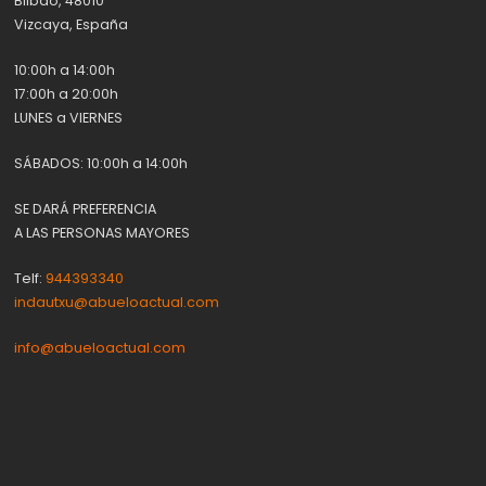
Bilbao, 48010
Vizcaya, España
10:00h a 14:00h
17:00h a 20:00h
LUNES a VIERNES
SÁBADOS: 10:00h a 14:00h
SE DARÁ PREFERENCIA
A LAS PERSONAS MAYORES
Telf:
944393340
indautxu@abueloactual.com
info@abueloactual.com