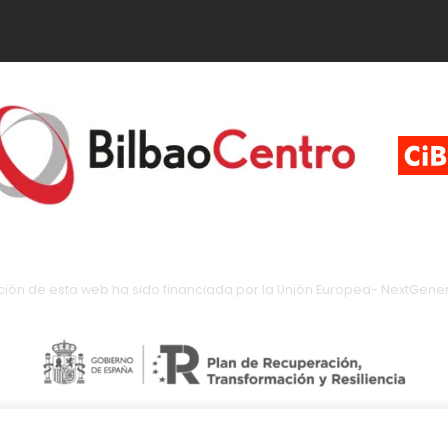
ción de esta web ha sido financiada por la Unión Europea- NextGener