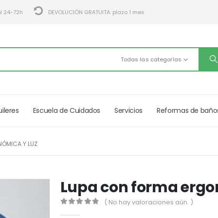
N 24-72h
DEVOLUCIÓN GRATUITA: plazo 1 mes
Todas las categorías
uileres
Escuela de Cuidados
Servicios
Reformas de baño
ÓMICA Y LUZ
Lupa con forma ergo
( No hay valoraciones aún. )
0
out of 5