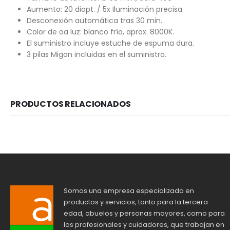
Aumento: 20 diopt. / 5x Iluminación precisa.
Desconexión automática tras 30 min.
Color de öa luz: blanco frío, aprox. 8000K.
El suministro incluye estuche de espuma dura.
3 pilas Migon incluidas en el suministro.
PRODUCTOS RELACIONADOS
Somos una empresa especializada en
productos y servicios, tanto para la tercera
edad, abuelos y personas mayores, como para
los profesionales y cuidadores, que trabajan en