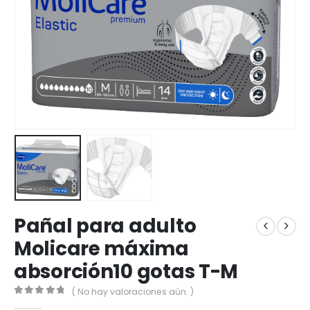
Pañal para adulto
Molicare máxima
absorción10 gotas T-M
( No hay valoraciones aún. )
0
out of 5