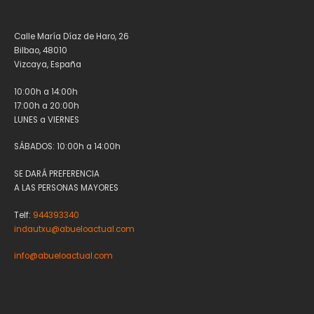
Calle María Díaz de Haro, 26
Bilbao, 48010
Vizcaya, España
10:00h a 14:00h
17:00h a 20:00h
LUNES a VIERNES
SÁBADOS: 10:00h a 14:00h
SE DARÁ PREFERENCIA
A LAS PERSONAS MAYORES
Telf:
944393340
indautxu@abueloactual.com
info@abueloactual.com