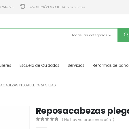
N 24-72h
DEVOLUCIÓN GRATUITA: plazo 1 mes
Todas las categorías
uileres
Escuela de Cuidados
Servicios
Reformas de baño
ACABEZAS PLEGABLE PARA SILLAS
Reposacabezas plegab
( No hay valoraciones aún. )
0
out of 5