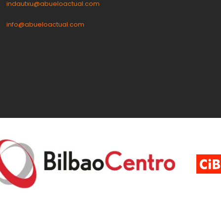
indautxu@abueloactual.com
info@abueloactual.com