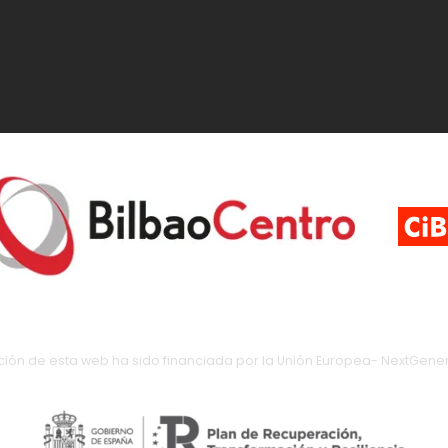
ción de esta web ha sido financiada por la Unión Europea- NextGener