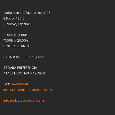
Calle María Díaz de Haro, 26
Bilbao, 48010
Vizcaya, España
10:00h a 14:00h
17:00h a 20:00h
LUNES a VIERNES
SÁBADOS: 10:00h a 14:00h
SE DARÁ PREFERENCIA
A LAS PERSONAS MAYORES
Telf:
944393340
indautxu@abueloactual.com
info@abueloactual.com