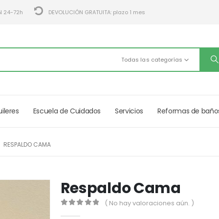
N 24-72h
DEVOLUCIÓN GRATUITA: plazo 1 mes
Todas las categorías
uileres
Escuela de Cuidados
Servicios
Reformas de baño
RESPALDO CAMA
Respaldo Cama
( No hay valoraciones aún. )
0
out of 5