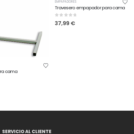
EMPAPADORES
Travesero empapador para cama
0
out of 5
37,99
€
ara cama
5
SERVICIO AL CLIENTE