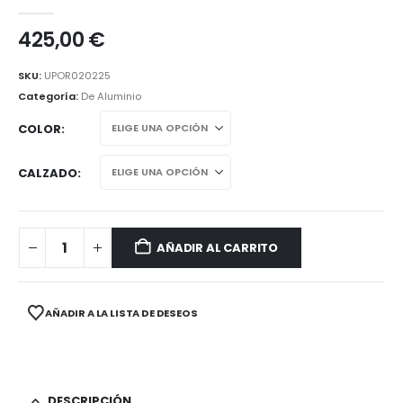
0
out of 5
425,00
€
SKU:
UPOR020225
Categoría:
De Aluminio
COLOR
CALZADO
AÑADIR AL CARRITO
AÑADIR A LA LISTA DE DESEOS
DESCRIPCIÓN