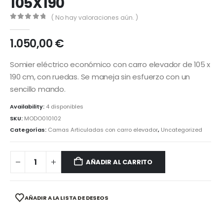
105X190
( No hay valoraciones aún. )
0
out of 5
1.050,00
€
Somier eléctrico económico con carro elevador de 105 x
190 cm, con ruedas. Se maneja sin esfuerzo con un
sencillo mando.
Availability:
4 disponibles
SKU:
MODO010102
Categorías:
Camas Articuladas con carro elevador
,
Uncategorized
AÑADIR AL CARRITO
AÑADIR A LA LISTA DE DESEOS