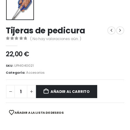
Tijeras de pedicura
( No hay valoraciones aún. )
0
out of 5
22,00
€
SKU:
UPHI040021
Categoría:
Accesorios
AÑADIR AL CARRITO
AÑADIR A LA LISTA DE DESEOS