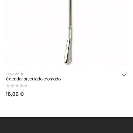
CALZADORES
Calzador articulado cromado
0
out of 5
18,00
€