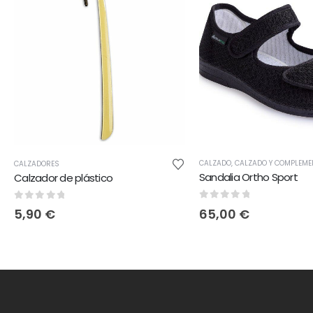
CALZADO
,
CALZADO Y COMPLEME
CALZADORES
Sandalia Ortho Sport
Calzador de plástico
0
out of 5
0
out of 5
65,00
€
5,90
€