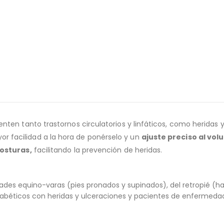
nten tanto trastornos circulatorios y linfáticos, como heridas
or facilidad a la hora de ponérselo y un
ajuste preciso al volu
costuras,
facilitando la prevención de heridas.
des equino-varas (pies pronados y supinados), del retropié (ha
 diabéticos con heridas y ulceraciones y pacientes de enfermed