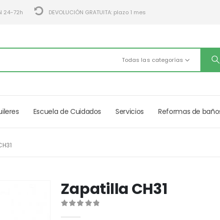
N 24-72h
DEVOLUCIÓN GRATUITA: plazo 1 mes
Todas las categorías
uileres
Escuela de Cuidados
Servicios
Reformas de baño
CH31
Zapatilla CH31
0
out of 5