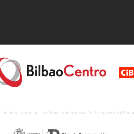
ción de esta web ha sido financiada por la Unión Europea- NextGener