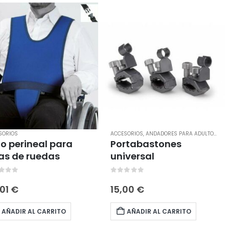
SORIOS
ACCESORIOS
,
ANDADORES PARA ADULTOS
,
SI
o perineal para
Portabastones
las de ruedas
universal
t of 5
0
out of 5
,01
€
15,00
€
AÑADIR AL CARRITO
AÑADIR AL CARRITO