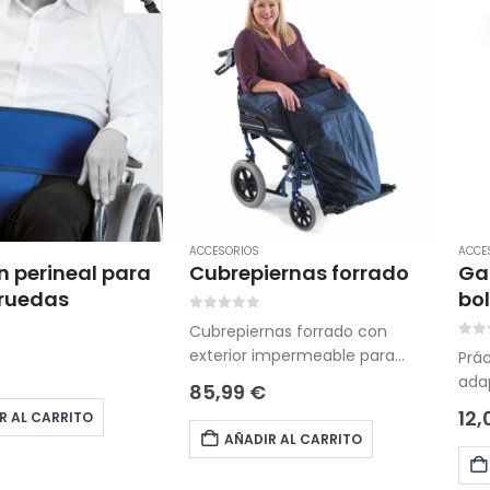
ACCESORIOS
ACCE
n perineal para
Cubrepiernas forrado
Ga
 ruedas
bol
0
out of 5
Cubrepiernas forrado con
5
0
ou
exterior impermeable para
Prá
usuarios de sillas de ruedas
adap
85,99
€
manuales.
pode
12
R AL CARRITO
de 
AÑADIR AL CARRITO
de p