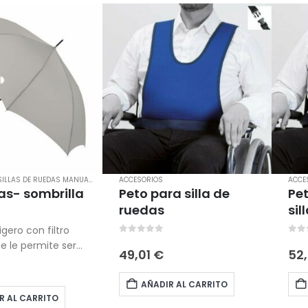
SILLAS DE RUEDAS MANUALES
ACCESORIOS
ACCE
s- sombrilla
Peto para silla de
Pet
ruedas
sil
5
igero con filtro
0
out of 5
0
ou
ue le permite ser
49,01
€
52
o sombrilla. Su
 largura lo hacen
AÑADIR AL CARRITO
 usarlo con el
R AL CARRITO
uas Jicaclik para