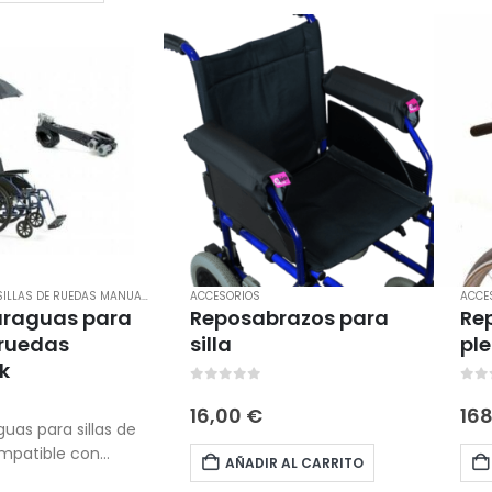
ruedas y andadores.
SILLAS DE RUEDAS MANUALES
ACCESORIOS
ACCE
araguas para
Reposabrazos para
Re
 ruedas
silla
ple
k
0
out of 5
0
ou
16,00
€
16
5
uas para sillas de
mpatible con
AÑADIR AL CARRITO
y andadores.