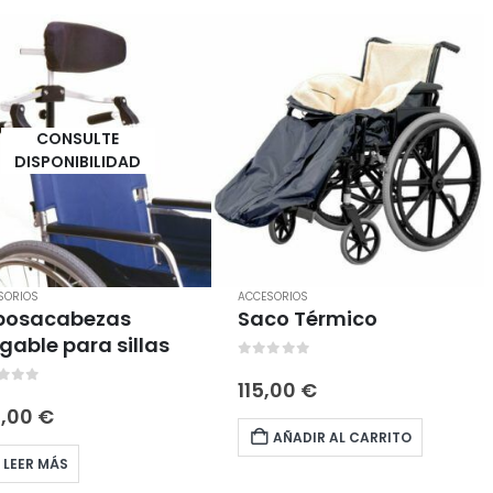
CONSULTE
DISPONIBILIDAD
SORIOS
ACCESORIOS
posacabezas
Saco Térmico
gable para sillas
0
out of 5
115,00
€
t of 5
8,00
€
AÑADIR AL CARRITO
LEER MÁS