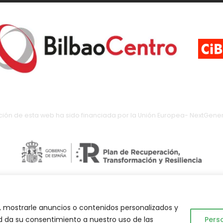
ción de esta web ha sido financiada por la Unión Europea- NextGener
 mostrarle anuncios o contenidos personalizados y
Abuelo Actual © 2023. Todos los derechos reservados.
ted da su consentimiento a nuestro uso de las
Pers