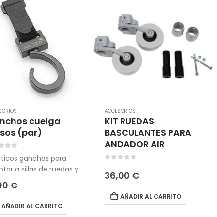
SORIOS
ACCESORIOS
nchos cuelga
KIT RUEDAS
sos (par)
BASCULANTES PARA
ANDADOR AIR
t of 5
cticos ganchos para
0
out of 5
tar a sillas de ruedas y
36,00
€
r colgar bolsos y bolsas
,00
€
la compra de hasta 6 kg
AÑADIR AL CARRITO
eso.
AÑADIR AL CARRITO