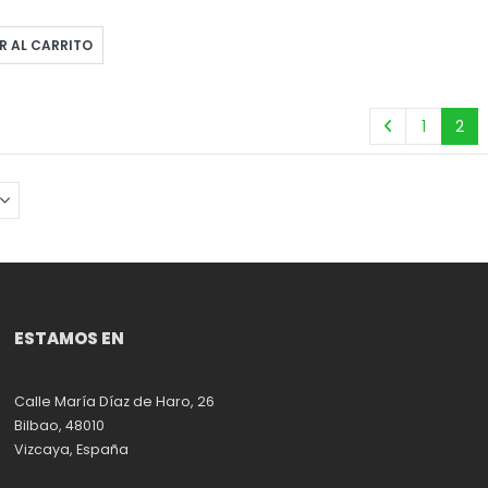
R AL CARRITO
1
2
ESTAMOS EN
Calle María Díaz de Haro, 26
Bilbao, 48010
Vizcaya, España