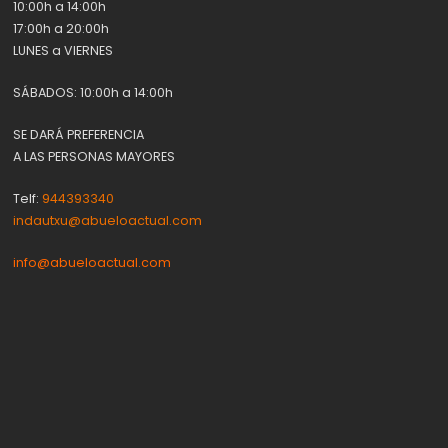
10:00h a 14:00h
17:00h a 20:00h
LUNES a VIERNES
SÁBADOS: 10:00h a 14:00h
SE DARÁ PREFERENCIA
A LAS PERSONAS MAYORES
Telf:
944393340
indautxu@abueloactual.com
info@abueloactual.com