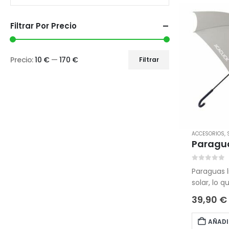
Filtrar Por Precio
Precio:
10 €
—
170 €
Filtrar
ACCESORIOS
,
Paragua
0
out of 
Paraguas l
solar, lo q
usado com
39,90
€
ligereza y
ideal para
AÑADI
portaparag