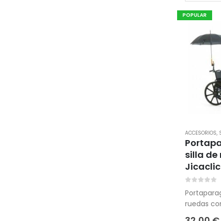
sillas de 
POPULAR
ACCESORIOS
,
Portap
silla de
Jicaclic
0
out of 
Portaparag
ruedas co
scooters 
32,00
€