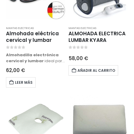
MANTAS ELECTRICAS
MANTAS ELECTRICAS
Almohada eléctrica
ALMOHADA ELECTRICA
cervical y lumbar
LUMBAR KYARA
0
out of 5
0
out of 5
Almohadilla electrónica
58,00
€
cervical y lumbar
ideal para
cuidar los dolores de lumbar y
62,00
€
AÑADIR AL CARRITO
cervical. Su forma de cinturón
y una cinta elástica de
LEER MÁS
prolongación permiten que
se ajuste fácilmente a las
diferentes partes del cuerpo y
que se adapte acualquier
perímetro abdominal.