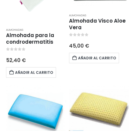
ALMOHADAS
Almohada Visco Aloe
Vera
ALMOHADAS
Almohada para la
0
out of 5
condrodermatitis
45,00
€
0
out of 5
AÑADIR AL CARRITO
52,40
€
AÑADIR AL CARRITO