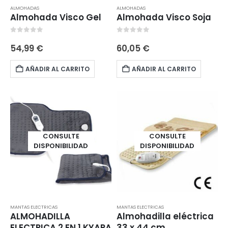
ALMOHADAS
ALMOHADAS
Almohada Visco Gel
Almohada Visco Soja
0
out of 5
0
out of 5
54,99
€
60,05
€
AÑADIR AL CARRITO
AÑADIR AL CARRITO
CONSULTE
CONSULTE
DISPONIBILIDAD
DISPONIBILIDAD
MANTAS ELECTRICAS
MANTAS ELECTRICAS
ALMOHADILLA
Almohadilla eléctrica
ELECTRICA 2 EN 1 KYARA
33 x 44 cm