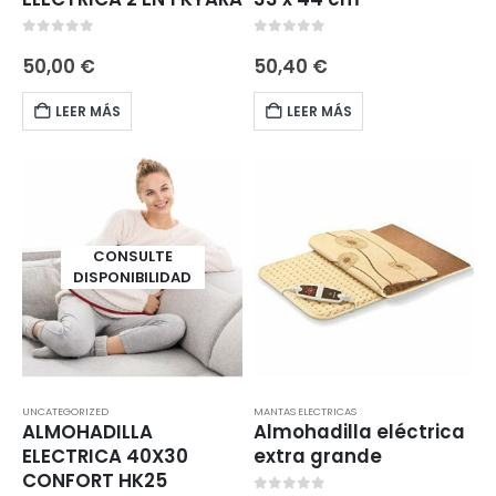
0
out of 5
0
out of 5
50,00
€
50,40
€
LEER MÁS
LEER MÁS
CONSULTE
DISPONIBILIDAD
UNCATEGORIZED
MANTAS ELECTRICAS
ALMOHADILLA
Almohadilla eléctrica
ELECTRICA 40X30
extra grande
CONFORT HK25