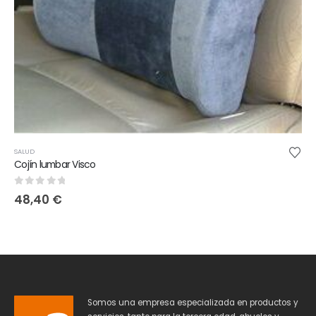
SALUD
Cojín lumbar Visco
0
out of 5
48,40
€
Somos una empresa especializada en productos y