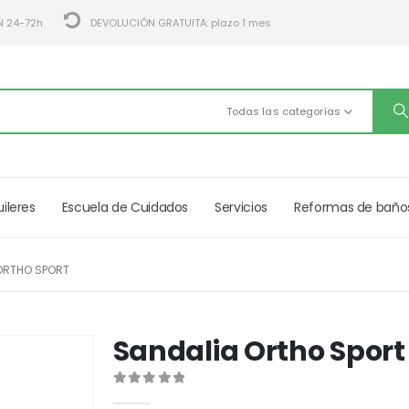
N 24-72h
DEVOLUCIÓN GRATUITA: plazo 1 mes
Todas las categorías
uileres
Escuela de Cuidados
Servicios
Reformas de baño
ORTHO SPORT
Sandalia Ortho Sport
0
out of 5