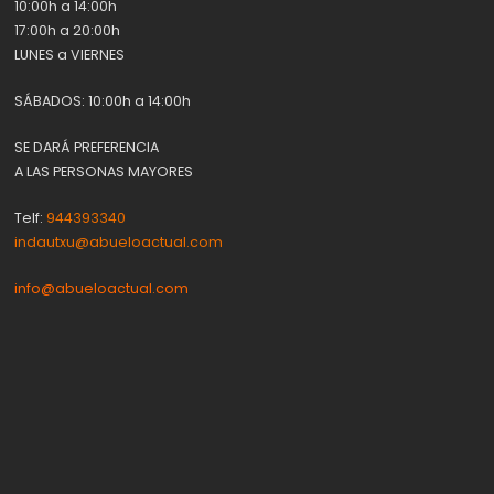
10:00h a 14:00h
17:00h a 20:00h
LUNES a VIERNES
SÁBADOS: 10:00h a 14:00h
SE DARÁ PREFERENCIA
A LAS PERSONAS MAYORES
Telf:
944393340
indautxu@abueloactual.com
info@abueloactual.com