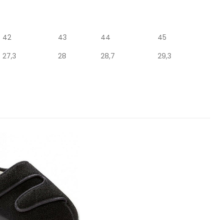
42
43
44
45
27,3
28
28,7
29,3