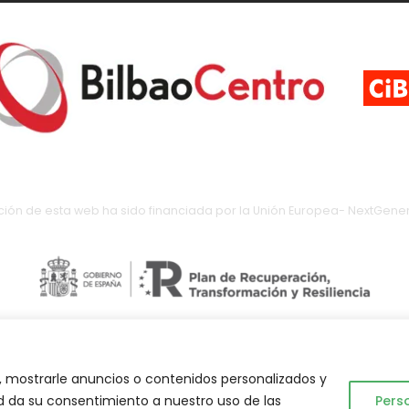
ción de esta web ha sido financiada por la Unión Europea- NextGener
 mostrarle anuncios o contenidos personalizados y
Abuelo Actual © 2023. Todos los derechos reservados.
ted da su consentimiento a nuestro uso de las
Pers